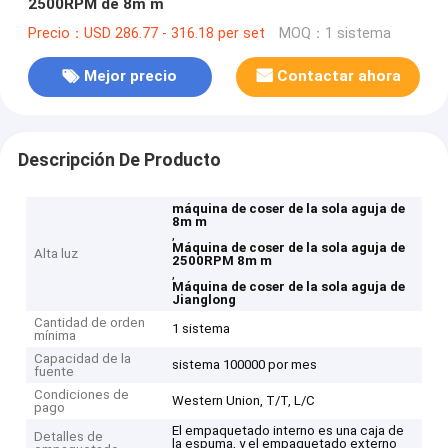
2500RPM de 8m m
Precio：USD 286.77 - 316.18 per set
MOQ：1 sistema
Mejor precio
Contactar ahora
Descripción De Producto
máquina de coser de la sola aguja de
8m m
,
Máquina de coser de la sola aguja de
Alta luz
2500RPM 8m m
,
Máquina de coser de la sola aguja de
Jianglong
Cantidad de orden
1 sistema
mínima
Capacidad de la
sistema 100000 por mes
fuente
Condiciones de
Western Union, T/T, L/C
pago
El empaquetado interno es una caja de
Detalles de
la espuma, y el empaquetado externo