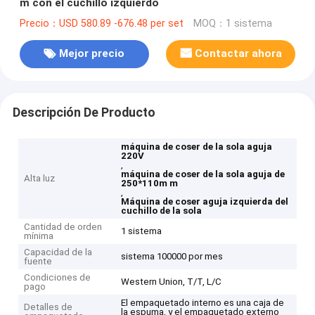
m con el cuchillo izquierdo
Precio：USD 580.89 -676.48 per set
MOQ：1 sistema
Mejor precio
Contactar ahora
Descripción De Producto
máquina de coser de la sola aguja
220V
,
máquina de coser de la sola aguja de
Alta luz
250*110m m
,
Máquina de coser aguja izquierda del
cuchillo de la sola
Cantidad de orden
1 sistema
mínima
Capacidad de la
sistema 100000 por mes
fuente
Condiciones de
Western Union, T/T, L/C
pago
El empaquetado interno es una caja de
Detalles de
la espuma, y el empaquetado externo