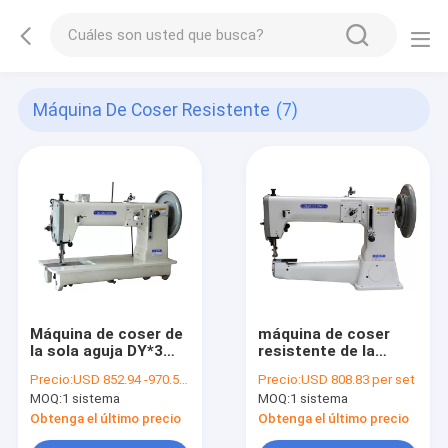
Máquina De Coser Resistente
(7)
Máquina de coser de
máquina de coser
la sola aguja DY*3
resistente de la
para los materiales
puntada de 12m m
Precio:
USD 852.94 -970.59 per set
Precio:
USD 808.83 per set
gruesos
MOQ:
1 sistema
MOQ:
1 sistema
Obtenga el último precio
Obtenga el último precio