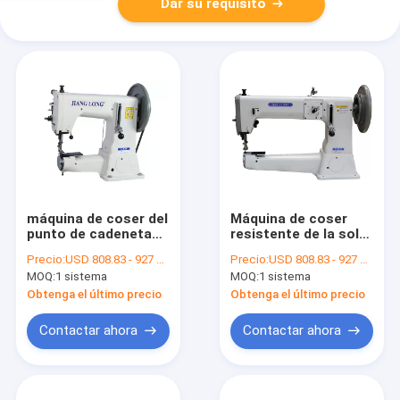
Dar su requisito
máquina de coser del
Máquina de coser
punto de cadeneta
resistente de la sola
de la cama del
puntada de la aguja
Precio:
USD 808.83 - 927 per set
Precio:
USD 808.83 - 927 per set
cilindro de 250*210m
420*210m m 12m m
MOQ:
1 sistema
MOQ:
1 sistema
m 550W 81m m
Obtenga el último precio
Obtenga el último precio
Contactar ahora
Contactar ahora