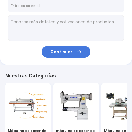
Contacto
Máquina de coser de la cama plana
máquina de coser de la sola aguja
Continuar
Máquina de coser automatizada del modelo
Máquina de coser de la cama del cilindro
Nuestras Categorías
Máquina de coser de cuero
máquina de coser resistente
máquina de coser de la aguja doble
máquina de coser de la alimentación compuesta
Máquina de coser de
máquina de coser de
Máquina de co