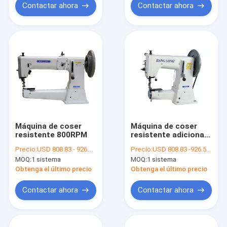
Contactar ahora
Contactar ahora
Máquina de coser
Máquina de coser
resistente 800RPM
resistente adicional
corta del brazo
Precio:
USD 808.83 - 926.48 per set
Precio:
USD 808.83 -926.5 per set
800RPM DY*3
MOQ:
1 sistema
MOQ:
1 sistema
Obtenga el último precio
Obtenga el último precio
Contactar ahora
Contactar ahora