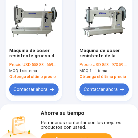
Máquina de coser
Máquina de coser
resistente gruesa del
resistente de la
punto de cadeneta
alimentación
Precio:
USD 558.83 - 669.12 per set
Precio:
USD 853 - 970.59 per set
420*200m m del hilo
compuesta de la
MOQ:
1 sistema
MOQ:
1 sistema
de la tienda
puntada de 55KG
11m m
Obtenga el último precio
Obtenga el último precio
Contactar ahora
Contactar ahora
Ahorre su tiempo
Permítanos contactar con los mejores
productos con usted.