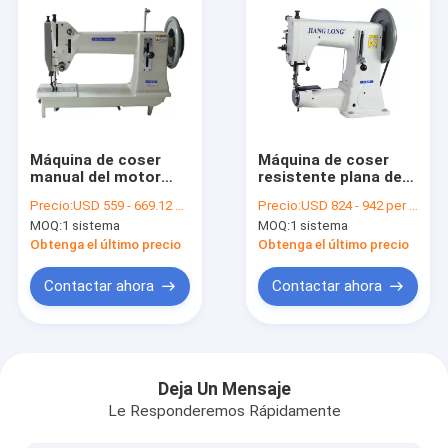
Máquina de coser
Máquina de coser
manual del motor
resistente plana de
servo de la
la cama DY*3 del
Precio:
USD 559 - 669.12 per set
Precio:
USD 824 - 942 per set
lubricación 800RPM
cilindro de la cama
MOQ:
1 sistema
MOQ:
1 sistema
750W
81m m
Obtenga el último precio
Obtenga el último precio
Contactar ahora
Contactar ahora
Inicio
Productos
Deja Un Mensaje
Le Responderemos Rápidamente
Sobre nosotros