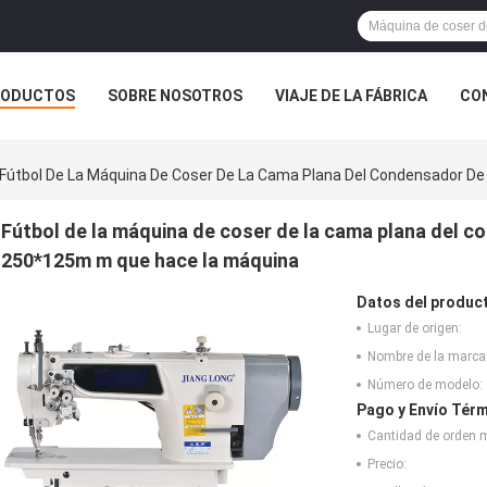
RODUCTOS
SOBRE NOSOTROS
VIAJE DE LA FÁBRICA
CO
CASOS
Fútbol De La Máquina De Coser De La Cama Plana Del Condensador D
Fútbol de la máquina de coser de la cama plana del 
250*125m m que hace la máquina
Datos del produc
Lugar de origen:
Nombre de la marca
Número de modelo:
Pago y Envío Térm
Cantidad de orden 
Precio: