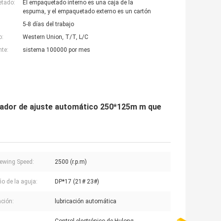
etado:
El empaquetado interno es una caja de la
espuma, y el empaquetado externo es un cartón
5-8 días del trabajo
o:
Western Union, T/T, L/C
nte:
sistema 100000 por mes
nsador de ajuste automático 250*125m m que
ewing Speed:
2500 (r.p.m)
 de la aguja:
DP*17 (21# 23#)
ación:
lubricación automática