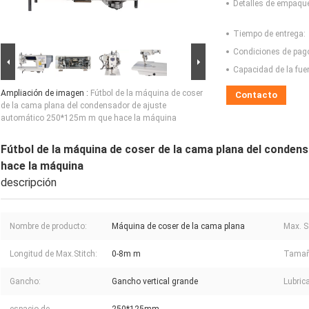
Detalles de empaqu
Tiempo de entrega:
Condiciones de pag
Capacidad de la fue
Ampliación de imagen :
Fútbol de la máquina de coser
Contacto
de la cama plana del condensador de ajuste
automático 250*125m m que hace la máquina
Fútbol de la máquina de coser de la cama plana del conde
hace la máquina
descripción
Nombre de producto:
Máquina de coser de la cama plana
Max. S
Longitud de Max.Stitch:
0-8m m
Tamaño
Gancho:
Gancho vertical grande
Lubric