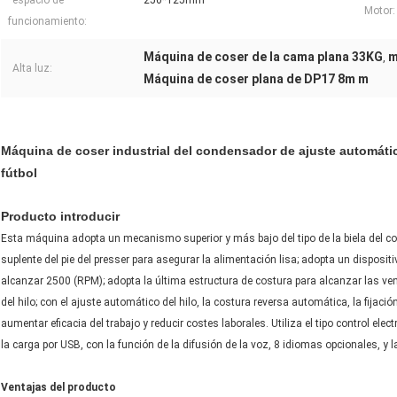
espacio de
250*125mm
Motor:
funcionamiento:
Máquina de coser de la cama plana 33KG
m
,
Alta luz:
Máquina de coser plana de DP17 8m m
Máquina de coser industrial del condensador de ajuste automático
fútbol
Producto introducir
Esta máquina adopta un mecanismo superior y más bajo del tipo de la biela del 
suplente del pie del presser para asegurar la alimentación lisa; adopta un disposi
alcanzar 2500 (RPM); adopta la última estructura de costura para alcanzar las vent
del hilo; con el ajuste automático del hilo, la costura reversa automática, la fijaci
aumentar eficacia del trabajo y reducir costes laborales. Utiliza el tipo control elec
la carga por USB, con la función de la difusión de la voz, 8 idiomas opcionales, y l
Ventajas del producto