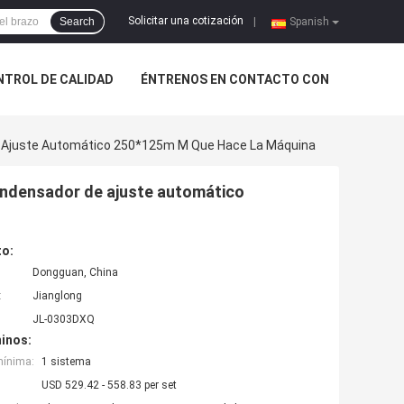
Solicitar una cotización
Search
|
Spanish
NTROL DE CALIDAD
ÉNTRENOS EN CONTACTO CON
e Ajuste Automático 250*125m M Que Hace La Máquina
condensador de ajuste automático
to:
Dongguan, China
:
Jianglong
JL-0303DXQ
inos:
mínima:
1 sistema
USD 529.42 - 558.83 per set