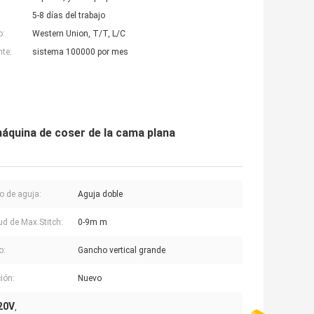
5-8 días del trabajo
o:
Western Union, T/T, L/C
nte:
sistema 100000 por mes
áquina de coser de la cama plana
 de aguja:
Aguja doble
ud de Max.Stitch:
0-9m m
o:
Gancho vertical grande
ión:
Nuevo
220V
,