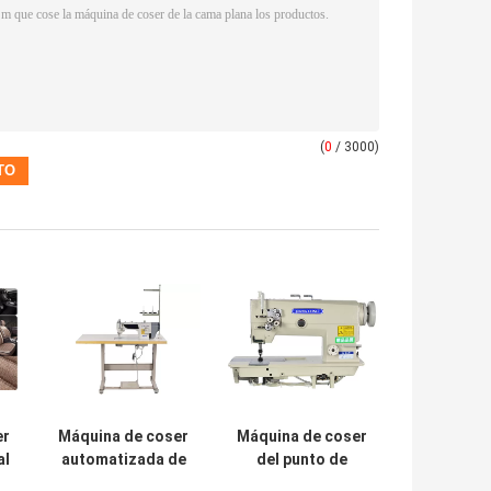
(
0
/ 3000)
er
Máquina de coser
Máquina de coser
al
automatizada de
del punto de
la cama plana de
cadeneta de la