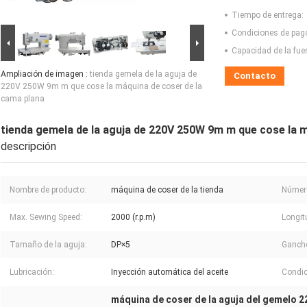
Tiempo de entrega:
Condiciones de pag
Capacidad de la fue
Ampliación de imagen :
tienda gemela de la aguja de
Contacto
220V 250W 9m m que cose la máquina de coser de la
cama plana
tienda gemela de la aguja de 220V 250W 9m m que cose la m
descripción
Nombre de producto:
máquina de coser de la tienda
Número
Max. Sewing Speed:
2000 (r.p.m)
Longit
Tamaño de la aguja:
DP×5
Ganch
Lubricación:
Inyección automática del aceite
Condic
máquina de coser de la aguja del gemelo 