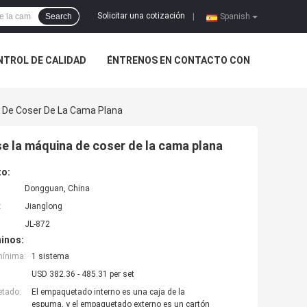
Solicitar una cotización
Search
|
Spanish
NTROL DE CALIDAD
ÉNTRENOS EN CONTACTO CON
 De Coser De La Cama Plana
e la máquina de coser de la cama plana
to:
Dongguan, China
:
Jianglong
JL-872
inos:
mínima:
1 sistema
USD 382.36 - 485.31 per set
etado:
El empaquetado interno es una caja de la
espuma, y el empaquetado externo es un cartón