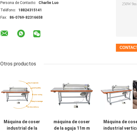
Persona de Contacto:
Charlie Luo
Teléfono:
18824315141
Fax:
86-0769-82316658
Otros productos
Máquina de coser
máquina de coser
Máquina de cos
industrial de la
de la aguja 11m m
industrial vertic
cama plana del
doble resistente
del gancho