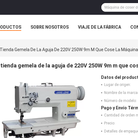
RODUCTOS
SOBRE NOSOTROS
VIAJE DE LA FÁBRICA
CO
CASOS
Tienda Gemela De La Aguja De 220V 250W 9m M Que Cose La Máquina
tienda gemela de la aguja de 220V 250W 9m m que cos
Datos del produc
Lugar de origen:
Nombre de la marca
Número de modelo:
Pago y Envío Térm
Cantidad de orden 
Precio:
Detalles de empaqu