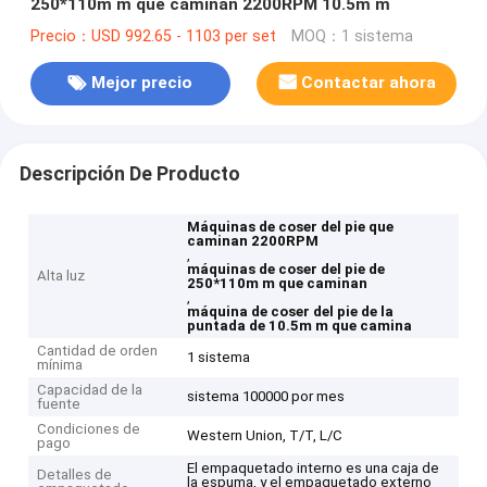
250*110m m que caminan 2200RPM 10.5m m
Precio：USD 992.65 - 1103 per set
MOQ：1 sistema
Mejor precio
Contactar ahora
Descripción De Producto
Máquinas de coser del pie que
caminan 2200RPM
,
máquinas de coser del pie de
Alta luz
250*110m m que caminan
,
máquina de coser del pie de la
puntada de 10.5m m que camina
Cantidad de orden
1 sistema
mínima
Capacidad de la
sistema 100000 por mes
fuente
Condiciones de
Western Union, T/T, L/C
pago
El empaquetado interno es una caja de
Detalles de
la espuma, y el empaquetado externo