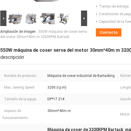
Tiempo de entrega:
Condiciones de pag
Capacidad de la fue
Ampliación de imagen :
550W máquina de coser serva
Contacto
del motor 30mm*40m m 3200RPM Bartack
550W máquina de coser serva del motor 30mm*40m m 320
descripción
Nombre de producto:
Máquina de coser industrial de Bartacking
Número
Max. Sewing Speed:
3200 (r.p.m)
Longit
Tamaño de la aguja:
DP*17 21#
Ganch
espacio de
30mm*40m m
Motor:
funcionamiento:
Máquina de coser de 3200RPM Bartack
má
,