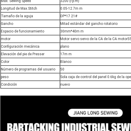
Max. Sewing Speed
3200 (r.p.m)
Longitud de Max.Stitch
0.05-12.7m m
Tamaño de la aguja
DP*17 21#
Gancho
Mitad estándar del gancho rotatorio
Espacio de funcionamiento
30mm*40m m
motor
Motor servo servo de la CA de la CA motor
Configuración mecánica
plano
Elevación del pie de Presser
17m m
Color
Blanco
Número de programas del usuario
50
peso
Sola caja de control del panel 0.6kg de la o
Condición
nuevo