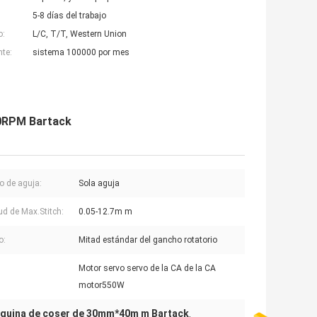
5-8 días del trabajo
o:
L/C, T/T, Western Union
nte:
sistema 100000 por mes
0RPM Bartack
 de aguja:
Sola aguja
ud de Max.Stitch:
0.05-12.7m m
o:
Mitad estándar del gancho rotatorio
Motor servo servo de la CA de la CA
motor550W
quina de coser de 30mm*40m m Bartack
,