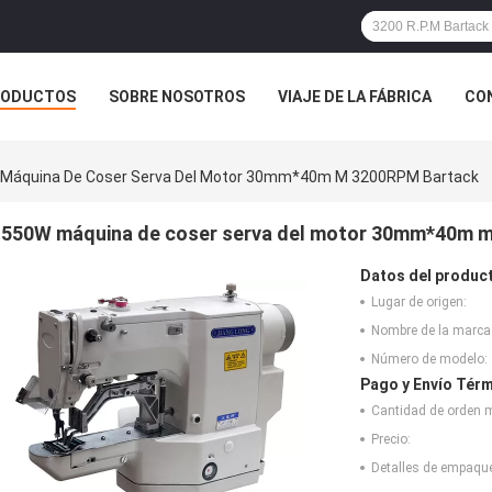
RODUCTOS
SOBRE NOSOTROS
VIAJE DE LA FÁBRICA
CO
CASOS
Máquina De Coser Serva Del Motor 30mm*40m M 3200RPM Bartack
550W máquina de coser serva del motor 30mm*40m 
Datos del produc
Lugar de origen:
Nombre de la marca
Número de modelo:
Pago y Envío Térm
Cantidad de orden 
Precio:
Detalles de empaqu