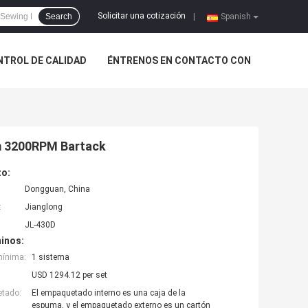
Solicitar una cotización
Search
|
Spanish
NTROL DE CALIDAD
ÉNTRENOS EN CONTACTO CON
m 3200RPM Bartack
to:
Dongguan, China
:
Jianglong
JL-430D
inos:
mínima:
1 sistema
USD 1294.12 per set
etado:
El empaquetado interno es una caja de la
espuma, y el empaquetado externo es un cartón