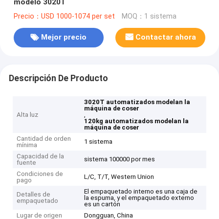
modelo 3020T
Precio：USD 1000-1074 per set
MOQ：1 sistema
Mejor precio
Contactar ahora
Descripción De Producto
3020T automatizados modelan la
máquina de coser
Alta luz
,
120kg automatizados modelan la
máquina de coser
Cantidad de orden
1 sistema
mínima
Capacidad de la
sistema 100000 por mes
fuente
Condiciones de
L/C, T/T, Western Union
pago
El empaquetado interno es una caja de
Detalles de
la espuma, y el empaquetado externo
empaquetado
es un cartón
Lugar de origen
Dongguan, China