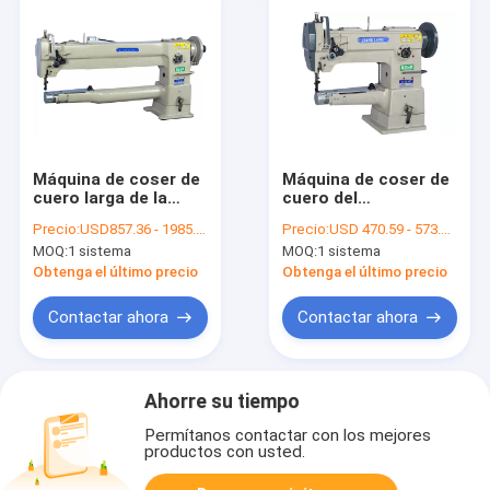
Máquina de coser de
Máquina de coser de
cuero larga de la
cuero del
alimentación
Smallmouth del
Precio:
USD857.36 - 1985.3 per set
Precio:
USD 470.59 - 573.53 per set
compuesta del brazo
fulcro 220V del
MOQ:
1 sistema
MOQ:
1 sistema
2200RPM DP17
marco del diente
Obtenga el último precio
Obtenga el último precio
Contactar ahora
Contactar ahora
Ahorre su tiempo
Permítanos contactar con los mejores
productos con usted.