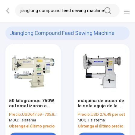
Jianglong Compound Feed Sewing Machine
(107)
50 kilogramos 750W
máquina de coser de
automatizaron a
la sola aguja de la
Hemming Leather
cama DP17 del
Precio:
USD647.59 - 705.89 per set
Precio:
USD 276.48 per set
Sewing Machine
cilindro de 65m m
MOQ:
1 sistema
MOQ:
1 sistema
para el material
grueso
Obtenga el último precio
Obtenga el último precio