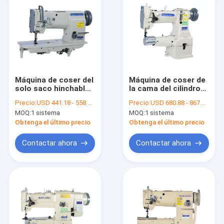
Máquina de coser del
Máquina de coser de
solo saco hinchable
la cama del cilindro
de la aguja de Sititch
2200RPM con la
Precio:
USD 441.18 - 558.83 per set
Precio:
USD 680.88 - 867.65 per set
de la cerradura
lubricación
MOQ:
1 sistema
MOQ:
1 sistema
2200RPM
automática
Obtenga el último precio
Obtenga el último precio
Contactar ahora
Contactar ahora
Inicio
Productos
Sobre nosotros