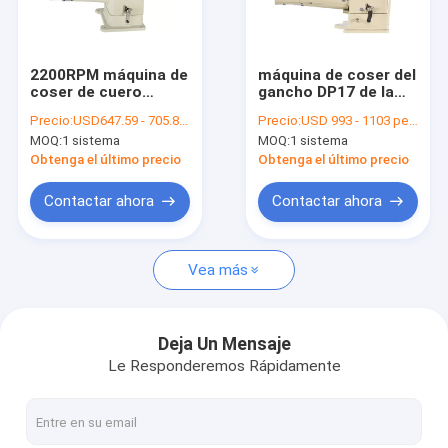
Contacto
2200RPM máquina de
máquina de coser del
coser de cuero
gancho DP17 de la
Máquina de coser de la cama plana
Hemming Machine
puntada de 10.5m m
Precio:
USD647.59 - 705.89 per set
Precio:
USD 993 - 1103 per set
de la aguja vertical
MOQ:
1 sistema
MOQ:
1 sistema
del doble
máquina de coser de la sola aguja
Obtenga el último precio
Obtenga el último precio
Máquina de coser automatizada del modelo
Contactar ahora
Contactar ahora
Máquina de coser de la cama del cilindro
Vea más
Máquina de coser de cuero
máquina de coser resistente
Deja Un Mensaje
Le Responderemos Rápidamente
máquina de coser de la aguja doble
máquina de coser de la alimentación compuesta