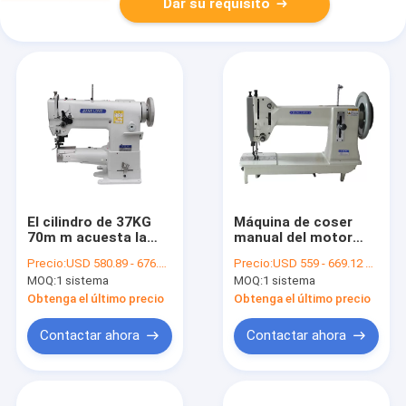
Dar su requisito
El cilindro de 37KG
Máquina de coser
70m m acuesta la
manual del motor
máquina de coser de
servo de la
Precio:
USD 580.89 - 676.48 per set
Precio:
USD 559 - 669.12 per set
recorte automática
lubricación 800RPM
MOQ:
1 sistema
MOQ:
1 sistema
750W
Obtenga el último precio
Obtenga el último precio
Contactar ahora
Contactar ahora