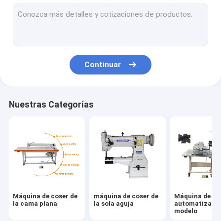
Máquina de coser de la alimentación de la aguja
máquina de coser de la cama del poste
Máquina de coser de Bartack
Continuar
Máquina que raspa de cuero
Repuestos de la máquina de coser
Nuestras Categorías
Máquina de coser de
máquina de coser de
Máquina de co
la cama plana
la sola aguja
automatizada 
modelo