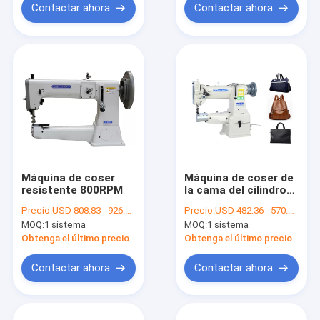
Contactar ahora
Contactar ahora
Máquina de coser
Máquina de coser de
resistente 800RPM
la cama del cilindro
del punto de
Precio:
USD 808.83 - 926.48 per set
Precio:
USD 482.36 - 570.59 per set
cadeneta de la
MOQ:
1 sistema
MOQ:
1 sistema
alimentación
compuesta DP17
Obtenga el último precio
Obtenga el último precio
Contactar ahora
Contactar ahora